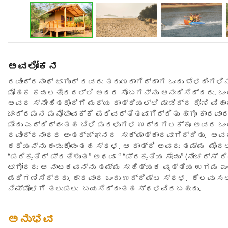
ಅವಲೋಕನ
ರವೀಂದ್ರನಾಥ್ ಟಾಗೂರ್ ರವರು ತರುಣರಾಗಿದ್ದಾಗ ಒಂದು ಬೆಳದಿಂಗಳ
ಮೋಹಕ ಕಡಲತೀರದಲ್ಲಿ ಅದರ ಸೊಬಗನ್ನು ಆನಂದಿಸಿದ್ದರು. ಒಂದ
ಅವರ ಸ್ನೇಹಿತರೊಂದಿಗೆ ಮಧ್ಯ ರಾತ್ರಿಯಲ್ಲಿ ಮಾಡಿದ್ದ ದೋಣಿ ವಿಹಾ
ಚಂದ್ರಮನ ಮನೋಭಾವಕ್ಕೆ ಪರಿವರ್ತಿತವಾಗಿದ್ದಿತು ಹಾಗೂ ಕಾ
ಮಿಂದು ಎದ್ದಿದ್ದಂತಹ ಬಿಳಿ ಮರಳುಗಳ ಉದ್ದಗಲಕ್ಕೂ ಅವರ ಒಂ
ರವೀಂದ್ರನಾಥರ ಅಂತರ್ಜ್ಞಾನದ ಸಾಕ್ಷಾತ್ಕಾರವಾಗಿದ್ದಿತು. ಅವ
ಕರೆಯನ್ನು ಕಂಡುಕೊಂಡಂತಹ ಸ್ಥಳ. ಆ ರಾತ್ರಿ ಅವರು ತಮ್ಮ ಮೊ
“ಪರಿಕೃತಿರ್ ಪ್ರತಿಶೂತ” ಅಥವಾ “ “ಪ್ರಕೃತಿಯ ಸೇಡು” (ನೇಚರ್ಸ್ ರಿ
ಟಾಗೋರರು ಆ ನಾಟಕವನ್ನು ತಮ್ಮ ಸಾಹಿತ್ಯಕ ವೃತ್ತಿಯ ಉಗಮ ಎಂ
ಪರಿಗಣಿಸಿದ್ದರು. ಕಾರವಾರ ಒಂದು ಉದ್ದಿಷ್ಟ ಸ್ಥಳ. ಕೆಲವು ಸಲ
ನಿಮ್ಮೊಳಗೆ ತಲುಪಲು ಬಯಸಿದ್ದಂತಹ ಸ್ಥಳವಿರಬಹುದು.
ಅನುಭವ