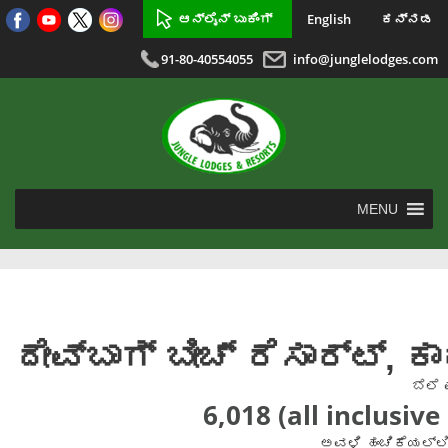
ಆನ್ಲೈನ್ ಬುಕಿಂಗ್
English
ಕನ್ನಡ
91-80-40554055
info@junglelodges.com
MENU
ದೇವ್‌ಬಾಗ್ ಬೀಚ್ ರೆಸಾರ್ಟ್, 
ಬೆಲೆ
6,018 (all inclusive
ಅವಳಿ ಹಂಚಿಕೆಯಲ್ಲಿ