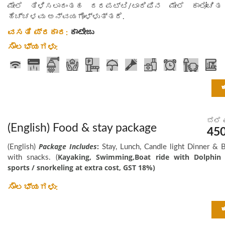
ಮೇಲೆ ತಿಳಿಸಲಾದಂತಹ ದರಪಟ್ಟಿ/ಟಾರಿಫಿನ ಮೇಲೆ ಕಾಲೋಚಿ
ಹೆಚ್ಚಳವು ಅನ್ವಯಗೊಳ್ಳುತ್ತದೆ.
ವಸತಿ ಪ್ರಕಾರ:
ಕಾಟೇಜು
ಸೌಲಭ್ಯಗಳು:
ಬೆಲೆ
(English) Food & stay package
45
Package Includes
:
(English)
Stay, Lunch, Candle light Dinner & B
Kayaking, Swimming,Boat ride with Dolphin
with snacks. (
sports / snorkeling at extra cost, GST 18%)
ಸೌಲಭ್ಯಗಳು: