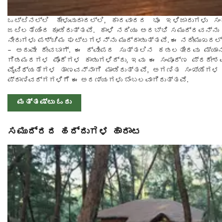
ಒಟ್ಟಿನಲ್ಲಿ ಹೇಳುವುದಾದಲ್ಲಿ, ಕಾರವಾರದ ಭೂ ಇಳಿಜಾರುಗಳು ಸಂಕ
ಜಟಿಲತೆಯಿಂದ ಕೂಡಿರುತ್ತವೆ. ಕಾಳಿ ನದಿಯು ಅರಬ್ಭಿ ಸಮುದ್ರವನ್ನು 
ನೀರುಗಳು ಪಶ್ಚಿಮ ಘಟ್ಟಗಳನ್ನು ಮುದ್ದಾಡುತ್ತವೆ. ಈ ನದೀಮುಖದಲ್ಲ
– ಅದುವೇ ದೇವಬಾಗ್. ಈ ದ್ವೀಪದ ಸುತ್ತಲಿನ ಕಡಲತೀರವು ಮ್ಯಾನ
ಗಿಡಮರಗಳ ಪೊದೆಗಳ ಕಾಡುಗಳಿದ್ದು, ಇವು ಈ ಸಂಪೂರ್ಣ ಪ್ರದೇಶವ
ವೈವಿಧ್ಯತೆಗಳ ತಾಣವನ್ನಾಗಿ ಮಾಡಿರುತ್ತವೆ, ಅಗಣಿತ ಸಂಖ್ಯೆಗ
ಪ್ರಾಣಿವರ್ಗಗಳಿಗೆ ಈ ಅರಣ್ಯಗಳು ಬೆಂಬಲವಾಗಿರುತ್ತವೆ.
ಮತ್ತಷ್ಟು ಓದು
ಸಮುದ್ರದ ಹದ್ದುಗಳ ಹಾರಾಟ