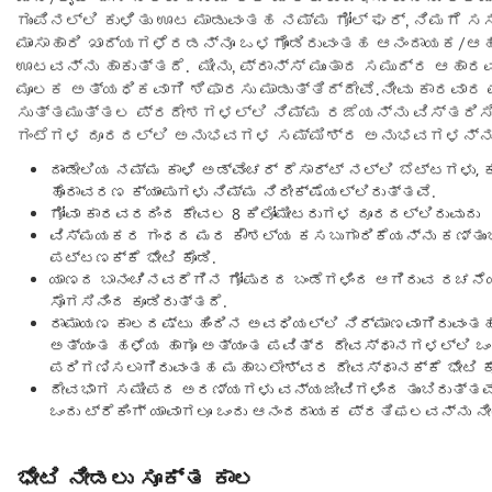
ಗುಂಪಿನಲ್ಲಿ ಕುಳಿತು ಊಟ ಮಾಡುವಂತಹ ನಮ್ಮ ಗೋಲ್ ಘರ್, ನಿಮಗೆ ಸಸ
ಮಾಂಸಾಹಾರಿ ಖಾದ್ಯಗಳೆರಡನ್ನೂ ಒಳಗೊಂಡಿರುವಂತಹ ಆನಂದಾಯಕ/
ಊಟವನ್ನು ಹಾಕುತ್ತದೆ. ಮೀನು, ಪ್ರಾನ್ಸ್ ಮುಂತಾದ ಸಮುದ್ರ ಆಹಾರ
ಮೂಲಕ ಅತ್ಯಧಿಕವಾಗಿ ಶಿಫಾರಸು ಮಾಡುತ್ತಿದ್ದೇವೆ.ನೀವು ಕಾರವಾರ 
ಸುತ್ತಮುತ್ತಲ ಪ್ರದೇಶಗಳಲ್ಲಿ ನಿಮ್ಮ ರಜೆಯನ್ನು ವಿಸ್ತರಿಸಿ
ಗಂಟೆಗಳ ದೂರದಲ್ಲಿ ಅನುಭವಗಳ ಸಮ್ಮಿಶ್ರ ಅನುಭವಗಳನ್ನು 
ದಾಂಡೇಲಿಯ ನಮ್ಮ ಕಾಳಿ ಅಡ್ವೆಂಚರ್ ರೆಸಾರ್ಟ್ ನಲ್ಲಿ ಬೆಟ್ಟಗಳು,
ಹೊರಾವರಣ ಕ್ಯಾಂಪುಗಳು ನಿಮ್ಮ ನಿರೀಕ್ಷೆಯಲ್ಲಿರುತ್ತವೆ.
ಗೋವಾ ಕಾರವರದಿಂದ ಕೇವಲ 8 ಕಿಲೋಮೀಟರುಗಳ ದೂರದಲ್ಲಿರುವುದು
ವಿಸ್ಮಯಕರ ಗಂಧದ ಮರ ಕೌಶಲ್ಯ ಕಸಬುಗಾರಿಕೆಯನ್ನು ಕಣ್ತುಂಬಿ
ಪಟ್ಟಣಕ್ಕೆ ಭೇಟಿ ಕೊಡಿ.
ಯಾಣದ ಬಾನಂಚಿನವರೆಗಿನ ಗೋಪುರದ ಬಂಡೆಗಳಿಂದ ಆಗಿರುವ ರಚನೆ
ಸೊಗಸಿನಿಂದ ಕೂಡಿರುತ್ತದೆ.
ರಾಮಾಯಣ ಕಾಲದಷ್ಟು ಹಿಂದಿನ ಅವಧಿಯಲ್ಲಿ ನಿರ್ಮಾಣವಾಗಿರುವಂತ
ಅತ್ಯಂತ ಹಳೆಯ ಹಾಗೂ ಅತ್ಯಂತ ಪವಿತ್ರ ದೇವಸ್ಥಾನಗಳಲ್ಲಿ ಒಂದ
ಪರಿಗಣಿಸಲಾಗಿರುವಂತಹ ಮಹಾಬಲೇಶ್ವರ ದೇವಸ್ಥಾನಕ್ಕೆ ಭೇಟಿ ಕೊ
ದೇವಭಾಗ ಸಮೀಪದ ಅರಣ್ಯಗಳು ವನ್ಯಜೀವಿಗಳಿಂದ ತುಂಬಿರುತ್ತವೆ
ಒಂದು ಟ್ರೆಕಿಂಗ್ ಯಾವಾಗಲೂ ಒಂದು ಆನಂದದಾಯಕ ಪ್ರತಿಫಲವನ್ನು ನೀ
ಭೇಟಿ ನೀಡಲು ಸೂಕ್ತ ಕಾಲ