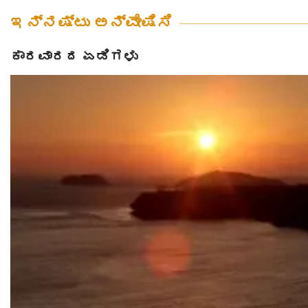
ಇನ್ನಷ್ಟು ಅನ್ವೇಷಿಸಿ
ಕಾರವಾರದ ಏಡಿಗಳು