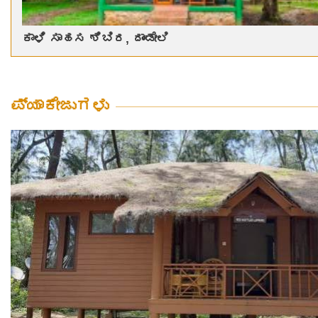
ಕಾಳಿ ಸಾಹಸ ಶಿಬಿರ, ದಾಂಡೇಲಿ
ಪ್ಯಾಕೇಜುಗಳು
View