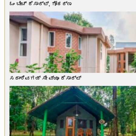
ಓಂ ಬೀಚ್ ರೆಸಾರ್ಟ್, ಗೋಕರ್ಣ
ಸದಾಶಿವಗಡ್ ಸೀ ವ್ಯೂ ರೆಸಾರ್ಟ್