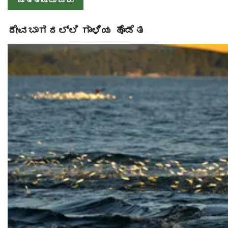
ಮತ್ತಷ್ಟು ಓದು
ದೇವಬಾಗದಲ್ಲಿ ಗಾಳಿಯ ಹೊಡೆತ