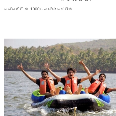
ಒಬ್ಬರಿಗೆ ರೂ. 1000/- ಎಲ್ಲಾ ಒಳಗೊಂಡು