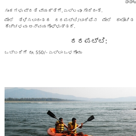
55
ಸುಂಕಗಳು ಪ್ರತಿ ವ್ಯಕ್ತಿಗೆ, ಎಲ್ಲವೂ ಸೇರಿದಂತೆ.
ಮೇಲೆ ತಿಳಿಸಲಾದಂತಹ ದರಪಟ್ಟಿ/ಟಾರಿಫಿನ ಮೇಲೆ ಕಾಲೋಚಿ
ಹೆಚ್ಚಳವು ಅನ್ವಯಗೊಳ್ಳುತ್ತದೆ.
ದರಪಟ್ಟಿ:
ಒಬ್ಬರಿಗೆ ರೂ. 550/- ಎಲ್ಲಾ ಒಳಗೊಂಡು