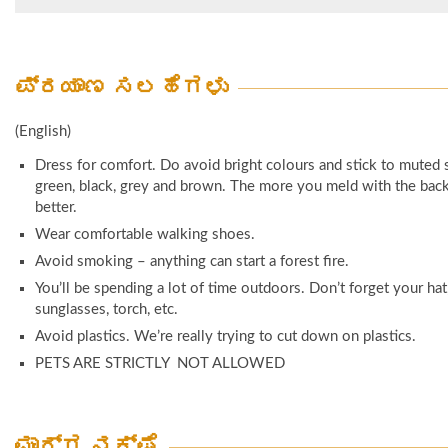
ರಾತ್ರಿಯೊಂದಕ್ಕೆ ವ್ಯಕ್ತಿಯೊಬ್ಬರಿಗೆ ಆಗಿರುತ್ತದೆ
ನಮ್ಮ ರೆಸಾರ್ಟ್‌ಗಳಿಗೆ ಮತ್ತು ಅಲ್ಲಿಂದ ವರ್ಗಾವಣೆಗಳನ್
ಬ್ಯಾಂಕ್ ವಿವರಗಳು
ಸುಂಕದಲ್ಲಿ ಸೇರಿಸಲಾಗಿಲ್ಲ.
Account Holder: Jungle Lodges & Resorts Ltd Branch: M G 
ಪ್ರಯಾಣ ಸಲಹೆಗಳು
ದರಪಟ್ಟಿಯು ಒಬ್ಬರು ವ್ಯಕ್ತಿ ಮಾತ್ರ ನೆಲೆಸಿದ್ದಲ್ಲಿ ಶ
Bangalore HDFC Bank Account No: 00762050000434 IFSC
ಅನ್ವಯವಾಗುತ್ತವೆ.
HDFC0000076
(English)
ರಿಂದ 12 ವರ್ಷದೊಳಗಿನ ಮಕ್ಕಳಿಗೆ (ಪೋಷಕರೊಂದಿಗೆ) ಸುಂಕವು 
ದರ ಮುಂಗಡ ದೃಢೀಕರಣ ಸಲುವಾಗಿ
50% ರಿಯಾಯಿತಿ.
Dress for comfort. Do avoid bright colours and stick to muted 
ಪಡಿಸಿದ ಬುಕಿಂಗ್ ರದ್ದುಗೊಳಿಸುವ ಎಲ್ಲಾ ವಿನಂತಿಯನ್ನು
ಪೂರ್ವ ಸೂಚನೆ ಇಲ್ಲದೆ ಸುಂಕವನ್ನು ಬದಲಾಯಿಸಬಹುದು.
green, black, grey and brown. The more you meld with the bac
ಬೆಂಗಳೂರಿನಲ್ಲಿರುವ ನಮ್ಮ ಕಚೇರಿಯಲ್ಲಿ ಕಾಯ್ದಿರಿಸಿಲಾಗಿದ
better.
ಮೂಲಕ ಅಥವಾ ಲಿಖಿತವಾಗಿ ಸ್ವೀಕರಿಸಲಾಗುತ್ತದೆ.
Wear comfortable walking shoes.
ಚೆಕ್ಇನ್ ದಿನಾಂಕ / ಸಮಯದ ಮೊದಲು ಎರಡು ಅಥವಾ ಎರಡು ವ
ಸಮಯವಿದ್ದು ರದ್ದುಗೊಳಿಸಿದರೆ 10% ಸುಂಕ
Avoid smoking – anything can start a forest fire.
ಚೆಕ್ಇನ್ ದಿನಾಂಕ / ಸಮಯದ ನಡುವೆ 48 ಗಂಟೆಗಳು ಅಥವಾ ಎ
You’ll be spending a lot of time outdoors. Don’t forget your hat
ವಾರಗಳ ಸಮಯವಿದ್ದು ರದ್ದುಗೊಳಿಸಿದರೆ 50% ಸುಂಕ
sunglasses, torch, etc.
ಚೆಕ್ಇನ್ ದಿನಾಂಕ / ಸಮಯ 48 ಗಂಟೆಗಳಿಗಿಂತ ಕಡಿಮೆ ಇದ್ದಲ
Avoid plastics. We’re really trying to cut down on plastics.
ಮರುಪಾವತಿ ಇಲ್ಲ
PETS ARE STRICTLY NOT ALLOWED
ಒಂದು ಮುಂದೂಡಿಕೆ / ಹಿಂದೂಡಿಕೆ ಎರಡು ಅಥವಾ ಎರಡು ವಾರಗಳಿಗಿ
ಸಮಯವಿದ್ದು ವಿನಂತಿಸಿದರೆ ಉಚಿತ (ಒಮ್ಮೆ ಮುಂದೂಡಲಾಗಿದ್ದ
ಹಿಂದೂಡಲಾಗಿದ್ದು ಯಾವುದೇ ಬದಲಾವಣೆ ಅಥವಾ ರದ್ದತಿ ಇಲ್ಲ)
ಮಾರ್ಗ ನಕ್ಷೆ