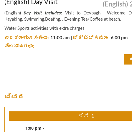
(English) Day Visit
(English) 
Day Visit Includes
:
(English)
Visit to Devbagh , Welcome Dri
Kayaking, Swimming,Boating, , Evening Tea/Coffee at beach.
Water Sports activities with extra charges
ವರದಿಯಾಗುವ ಸಮಯ:
11:00 am |
ಚೆಕ್ ಔಟ್ ಸಮಯ:
6:00 pm
ಸೌಲಭ್ಯಗಳು:
ವಿವರ
ದಿನ 1
1:00 pm -