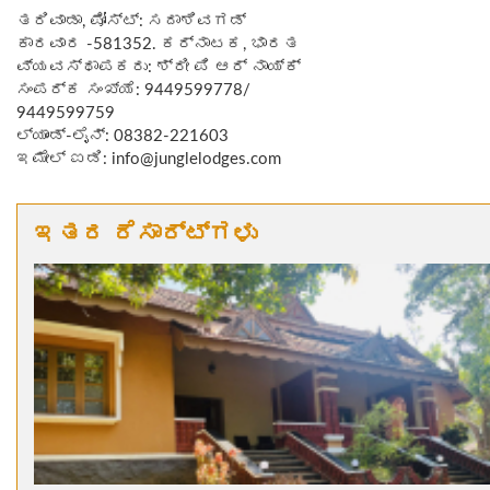
ತರಿವಾಡಾ, ಪೋಸ್ಟ್: ಸದಾಶಿವಗಡ್
ಕಾರವಾರ -581352. ಕರ್ನಾಟಕ, ಭಾರತ
ವ್ಯವಸ್ಥಾಪಕರು: ಶ್ರೀ ಪಿ ಆರ್ ನಾಯ್ಕ್
ಸಂಪರ್ಕ ಸಂಖ್ಯೆ: 9449599778/
9449599759
ಲ್ಯಾಂಡ್-ಲೈನ್: 08382-221603
ಇಮೇಲ್ ಐಡಿ: info@junglelodges.com
ಇತರ ರೆಸಾರ್ಟ್‌ಗಳು